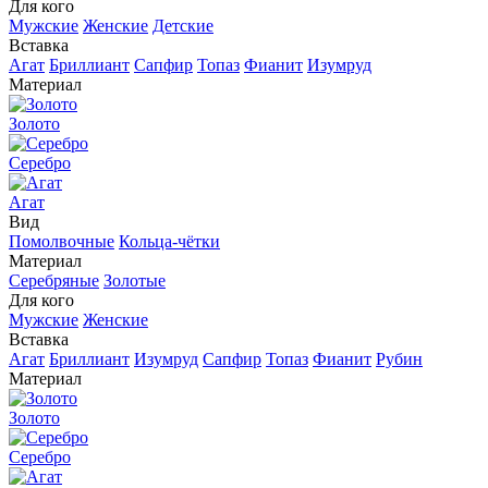
Для кого
Мужские
Женские
Детские
Вставка
Агат
Бриллиант
Сапфир
Топаз
Фианит
Изумруд
Материал
Золото
Серебро
Агат
Вид
Помолвочные
Кольца-чётки
Материал
Серебряные
Золотые
Для кого
Мужские
Женские
Вставка
Агат
Бриллиант
Изумруд
Сапфир
Топаз
Фианит
Рубин
Материал
Золото
Серебро