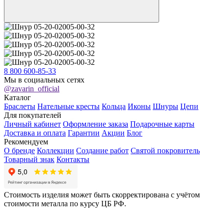
8 800 600-85-33
Мы в социальных сетях
@zavarin_official
Каталог
Браслеты
Нательные кресты
Кольца
Иконы
Шнуры
Цепи
Для покупателей
Личный кабинет
Оформление заказа
Подарочные карты
Доставка и оплата
Гарантии
Акции
Блог
Рекомендуем
О бренде
Коллекции
Создание работ
Святой покровитель
Товарный знак
Контакты
Стоимость изделия может быть скорректирована с учётом
стоимости металла по курсу ЦБ РФ.