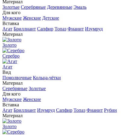
Материал
Золотые
Серебряные
Деревянные
Эмаль
Для кого
Мужские
Женские
Детские
Вставка
Агат
Бриллиант
Сапфир
Топаз
Фианит
Изумруд
Материал
Золото
Серебро
Агат
Вид
Помолвочные
Кольца-чётки
Материал
Серебряные
Золотые
Для кого
Мужские
Женские
Вставка
Агат
Бриллиант
Изумруд
Сапфир
Топаз
Фианит
Рубин
Материал
Золото