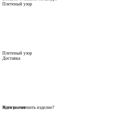
Плетеный узор
Плетеный узор
Доставка
Идет расчет
Хотите изменить изделие?