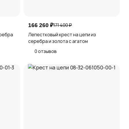
166 260 ₽
171 400 ₽
еребра
Лепестковый крест на цепи из
серебра и золота с агатом
0 отзывов