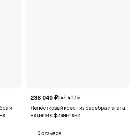
238 040 ₽
245 400 ₽
бра и
Лепестковый крест из серебра и агата
 на
на цепи с фианитами
0 отзывов