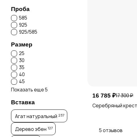
Проба
585
925
925/585
Размер
25
30
35
40
45
Показать еще 5
16 785 ₽
17 300 ₽
Вставка
Серебряный крест
237
Агат натуральный
127
Дерево эбен
5 отзывов