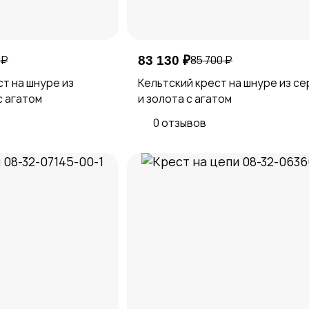
 ₽
83 130 ₽
85 700 ₽
т на шнуре из
Кельтский крест на шнуре из с
с агатом
и золота с агатом
0 отзывов