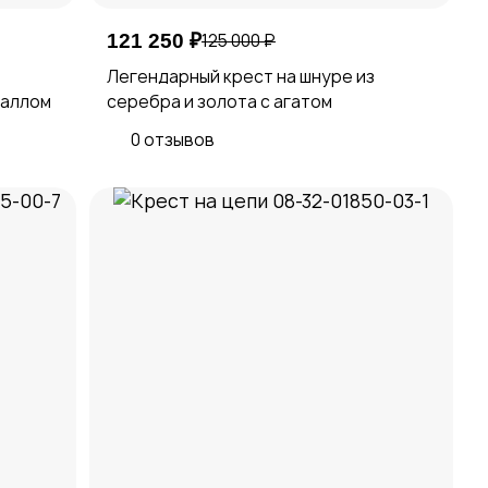
121 250 ₽
125 000 ₽
Легендарный крест на шнуре из
таллом
серебра и золота с агатом
0 отзывов