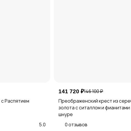
141 720 ₽
146 100 ₽
 с Распятием
Преображенский крест из сере
золота с ситаллом и фианитами
шнуре
5.0
0 отзывов