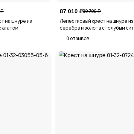
 ₽
87 010 ₽
89 700 ₽
т на шнуре из
Лепестковый крест на шнуре из
с агатом
серебра и золота с голубым си
0 отзывов