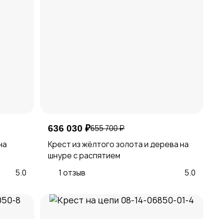
636 030 ₽
655 700 ₽
на
Крест из жёлтого золота и дерева на
шнуре с распятием
5.0
1 отзыв
5.0