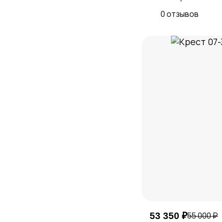
Шестикрылый Ангел
0 отзывов
Серафим
Показать еще 52
53 350 ₽
55 000 ₽