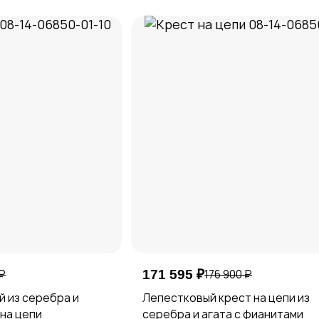
 ₽
171 595 ₽
176 900 ₽
 из серебра и
Лепестковый крест на цепи из
 на цепи
серебра и агата с фианитами