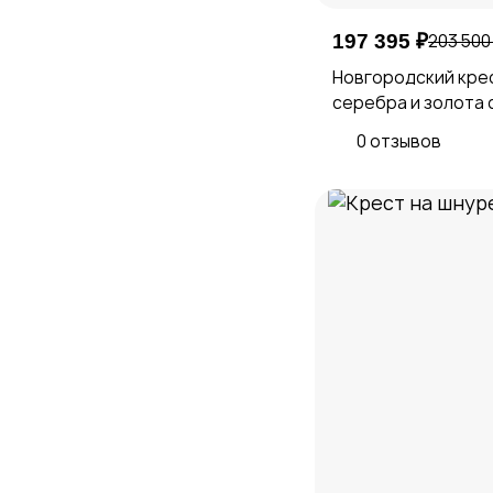
197 395 ₽
203 500
Новгородский крес
серебра и золота 
0 отзывов