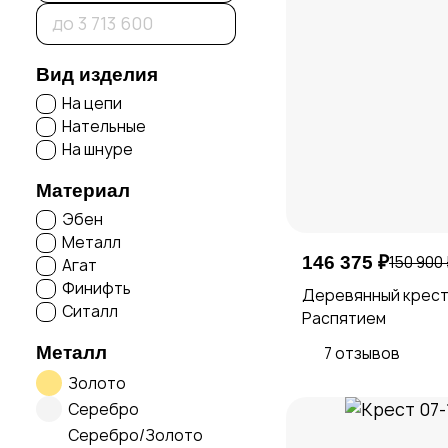
Вид изделия
На цепи
Нательные
На шнуре
Материал
Эбен
Металл
146 375 ₽
150 900
Агат
Финифть
Деревянный крест
Ситалл
Распятием
Металл
7 отзывов
Золото
Серебро
Серебро/Золото