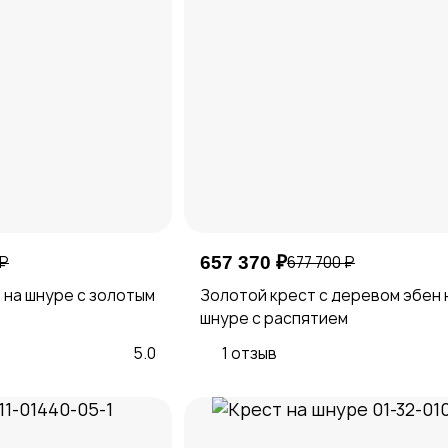
 ₽
657 370 ₽
677 700 ₽
 на шнуре с золотым
Золотой крест с деревом эбен 
шнуре с распятием
5.0
1 отзыв