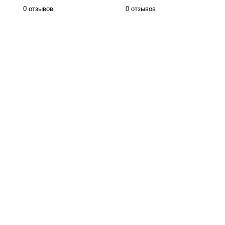
0 отзывов
0 отзывов
Фамильная икона в частную
коллекцию