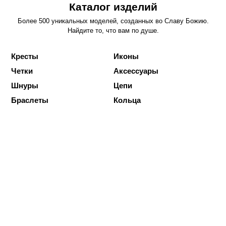
Каталог изделий
Более 500 уникальных моделей, созданных во Славу Божию.
Найдите то, что вам по душе.
Кресты
Иконы
Четки
Аксессуары
Шнуры
Цепи
Браслеты
Кольца
Подарочная карта для ваших
любимых
Идеальный подарок на важную дату. Оформляйте
сертификат ЗАВАРИН с любым номиналом и дарите
близким радость выбора!