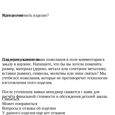
Идет расчет
Хотите изменить изделие?
Для этого укажите ваши пожелания в поле комментария к
Поддержка клиентов
заказу в корзине. Напишите, что бы вы хотели поменять:
размер, материал (дерево, металл или сочетание металлов),
вставки (камни), символы, молитвы или лики святых? Мы
учтём все пожелания, которые не противоречат технологии
изготовления этого изделия.
После уточнения заявки менеджер свяжется с вами для
расчёта финальной стоимости и обсуждения деталей заказа.
Связаться
Может понравиться
Вопросы и отзывы об изделии
У данного изделия еще нет отзывов