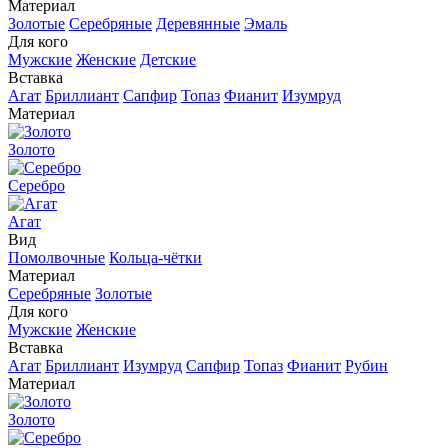
Материал
Золотые
Серебряные
Деревянные
Эмаль
Для кого
Мужские
Женские
Детские
Вставка
Агат
Бриллиант
Сапфир
Топаз
Фианит
Изумруд
Материал
Золото
Серебро
Агат
Вид
Помолвочные
Кольца-чётки
Материал
Серебряные
Золотые
Для кого
Мужские
Женские
Вставка
Агат
Бриллиант
Изумруд
Сапфир
Топаз
Фианит
Рубин
Материал
Золото