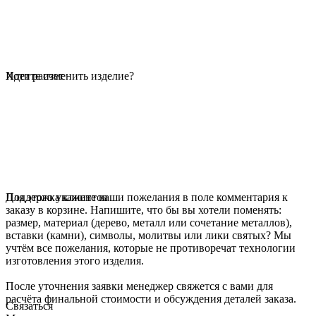
Идет расчет
Хотите изменить изделие?
Для этого укажите ваши пожелания в поле комментария к
Поддержка клиентов
заказу в корзине. Напишите, что бы вы хотели поменять:
размер, материал (дерево, металл или сочетание металлов),
вставки (камни), символы, молитвы или лики святых? Мы
учтём все пожелания, которые не противоречат технологии
изготовления этого изделия.
После уточнения заявки менеджер свяжется с вами для
расчёта финальной стоимости и обсуждения деталей заказа.
Связаться