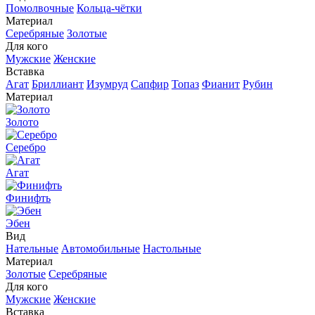
Помолвочные
Кольца-чётки
Материал
Серебряные
Золотые
Для кого
Мужские
Женские
Вставка
Агат
Бриллиант
Изумруд
Сапфир
Топаз
Фианит
Рубин
Материал
Золото
Серебро
Агат
Финифть
Эбен
Вид
Нательные
Автомобильные
Настольные
Материал
Золотые
Серебряные
Для кого
Мужские
Женские
Вставка