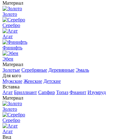
Материал
Золото
Серебро
Агат
Финифть
Эбен
Материал
Золотые
Серебряные
Деревянные
Эмаль
Для кого
Мужские
Женские
Детские
Вставка
Агат
Бриллиант
Сапфир
Топаз
Фианит
Изумруд
Материал
Золото
Серебро
Агат
Вид