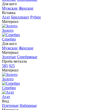
Для кого
Мужские
Женские
Вставка
Агат
Бриллиант
Рубин
Материал
Золото
Серебро
Для кого
Мужские
Женские
Материал
Золотые
Серебряные
Проба металла
585
925
Материал
Золото
Серебро
Агат
Вид
Плетеные
Наборные
Материал