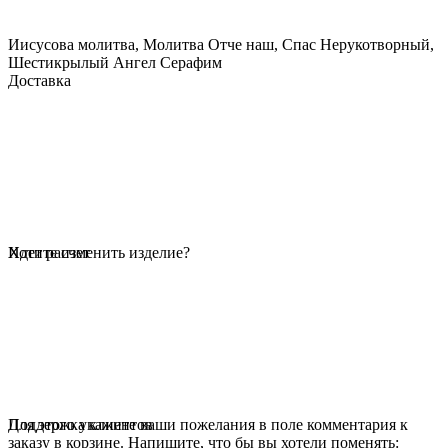
Иисусова молитва, Молитва Отче наш, Спас Нерукотворный,
Шестикрылый Ангел Серафим
Доставка
Идет расчет
Хотите изменить изделие?
Для этого укажите ваши пожелания в поле комментария к
Поддержка клиентов
заказу в корзине. Напишите, что бы вы хотели поменять: