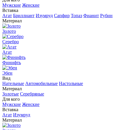
Мужские
Женские
Вставка
Агат
Бриллиант
Изумруд
Сапфир
Топаз
Фианит
Рубин
Материал
Золото
Серебро
Агат
Финифть
Эбен
Вид
Нательные
Автомобильные
Настольные
Материал
Золотые
Серебряные
Для кого
Мужские
Женские
Вставка
Агат
Изумруд
Материал