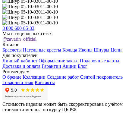
8 800 600-85-33
Мы в социальных сетях
@zavarin_official
Каталог
Браслеты
Нательные кресты
Кольца
Иконы
Шнуры
Цепи
Для покупателей
Личный кабинет
Оформление заказа
Подарочные карты
Доставка и оплата
Гарантии
Акции
Блог
Рекомендуем
О бренде
Коллекции
Создание работ
Святой покровитель
Товарный знак
Контакты
Стоимость изделия может быть скорректирована с учётом
стоимости металла по курсу ЦБ РФ.