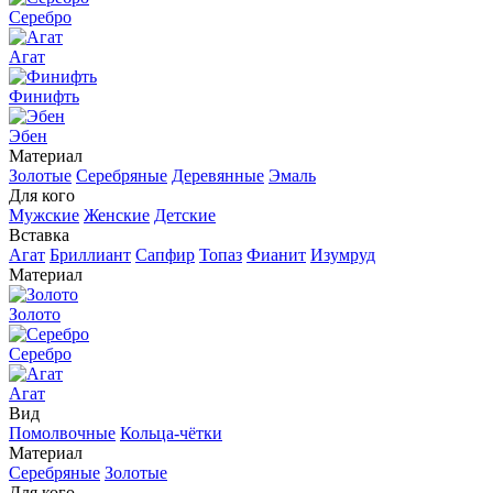
Серебро
Агат
Финифть
Эбен
Материал
Золотые
Серебряные
Деревянные
Эмаль
Для кого
Мужские
Женские
Детские
Вставка
Агат
Бриллиант
Сапфир
Топаз
Фианит
Изумруд
Материал
Золото
Серебро
Агат
Вид
Помолвочные
Кольца-чётки
Материал
Серебряные
Золотые
Для кого