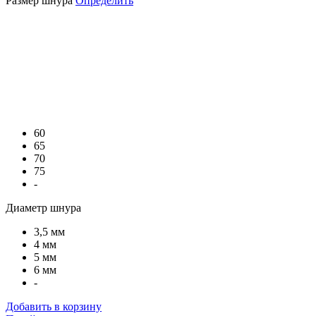
Размер шнура
Определить
60
65
70
75
-
Диаметр шнура
3,5 мм
4 мм
5 мм
6 мм
-
Добавить в корзину