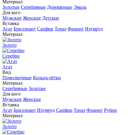
Материал
Золотые
Серебряные
Деревянные
Эмаль
Для кого
Мужские
Женские
Детские
Вставка
Агат
Бриллиант
Сапфир
Топаз
Фианит
Изумруд
Материал
Золото
Серебро
Агат
Вид
Помолвочные
Кольца-чётки
Материал
Серебряные
Золотые
Для кого
Мужские
Женские
Вставка
Агат
Бриллиант
Изумруд
Сапфир
Топаз
Фианит
Рубин
Материал
Золото