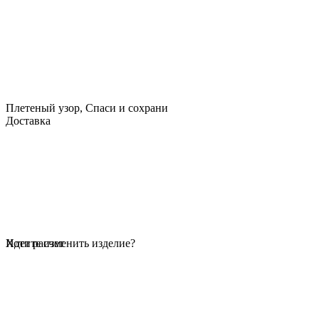
Плетеный узор, Спаси и сохрани
Доставка
Идет расчет
Хотите изменить изделие?