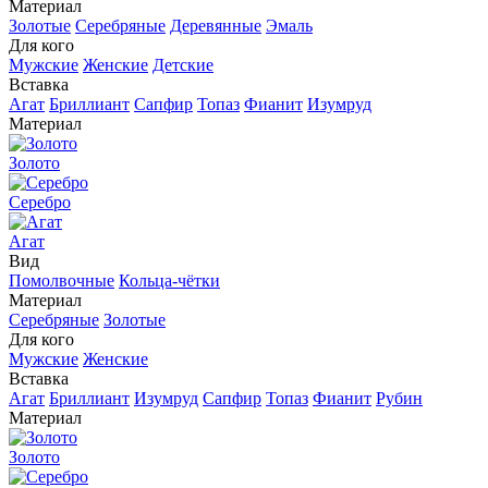
Материал
Золотые
Серебряные
Деревянные
Эмаль
Для кого
Мужские
Женские
Детские
Вставка
Агат
Бриллиант
Сапфир
Топаз
Фианит
Изумруд
Материал
Золото
Серебро
Агат
Вид
Помолвочные
Кольца-чётки
Материал
Серебряные
Золотые
Для кого
Мужские
Женские
Вставка
Агат
Бриллиант
Изумруд
Сапфир
Топаз
Фианит
Рубин
Материал
Золото