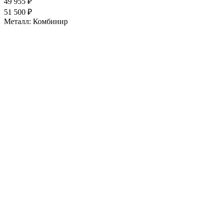
49 955 ₽
51 500 ₽
Металл:
Комбинир