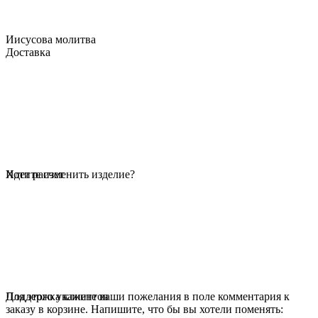
Иисусова молитва
Доставка
Идет расчет
Хотите изменить изделие?
Для этого укажите ваши пожелания в поле комментария к
Поддержка клиентов
заказу в корзине. Напишите, что бы вы хотели поменять: