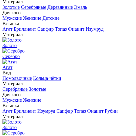
Материал
Золотые
Серебряные
Деревянные
Эмаль
Для кого
Мужские
Женские
Детские
Вставка
Агат
Бриллиант
Сапфир
Топаз
Фианит
Изумруд
Материал
Золото
Серебро
Агат
Вид
Помолвочные
Кольца-чётки
Материал
Серебряные
Золотые
Для кого
Мужские
Женские
Вставка
Агат
Бриллиант
Изумруд
Сапфир
Топаз
Фианит
Рубин
Материал
Золото