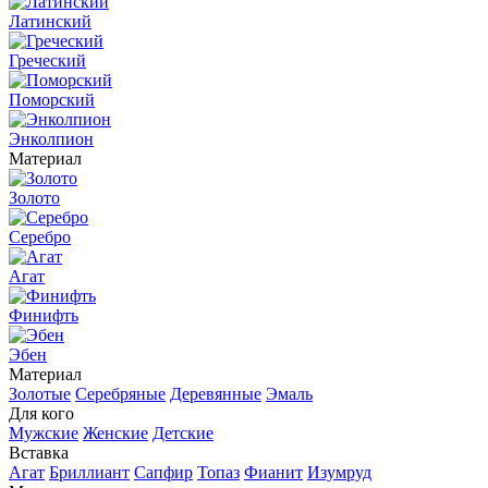
Латинский
Греческий
Поморский
Энколпион
Материал
Золото
Серебро
Агат
Финифть
Эбен
Материал
Золотые
Серебряные
Деревянные
Эмаль
Для кого
Мужские
Женские
Детские
Вставка
Агат
Бриллиант
Сапфир
Топаз
Фианит
Изумруд