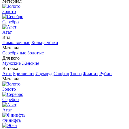
Материал
Золото
Серебро
Агат
Вид
Помолвочные
Кольца-чётки
Материал
Серебряные
Золотые
Для кого
Мужские
Женские
Вставка
Агат
Бриллиант
Изумруд
Сапфир
Топаз
Фианит
Рубин
Материал
Золото
Серебро
Агат
Финифть