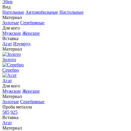
Эбен
Вид
Нательные
Автомобильные
Настольные
Материал
Золотые
Серебряные
Для кого
Мужские
Женские
Вставка
Агат
Изумруд
Материал
Золото
Серебро
Агат
Для кого
Мужские
Женские
Материал
Золотые
Серебряные
Проба металла
585
925
Вставка
Агат
Материал