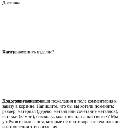
Доставка
Идет расчет
Хотите изменить изделие?
Для этого укажите ваши пожелания в поле комментария к
Поддержка клиентов
заказу в корзине. Напишите, что бы вы хотели поменять:
размер, материал (дерево, металл или сочетание металлов),
вставки (камни), символы, молитвы или лики святых? Мы
учтём все пожелания, которые не противоречат технологии
изготовления этого изделия.