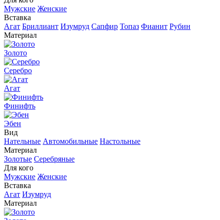
Мужские
Женские
Вставка
Агат
Бриллиант
Изумруд
Сапфир
Топаз
Фианит
Рубин
Материал
Золото
Серебро
Агат
Финифть
Эбен
Вид
Нательные
Автомобильные
Настольные
Материал
Золотые
Серебряные
Для кого
Мужские
Женские
Вставка
Агат
Изумруд
Материал