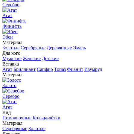
Серебро
Агат
Финифть
Эбен
Материал
Золотые
Серебряные
Деревянные
Эмаль
Для кого
Мужские
Женские
Детские
Вставка
Агат
Бриллиант
Сапфир
Топаз
Фианит
Изумруд
Материал
Золото
Серебро
Агат
Вид
Помолвочные
Кольца-чётки
Материал
Серебряные
Золотые
Для кого