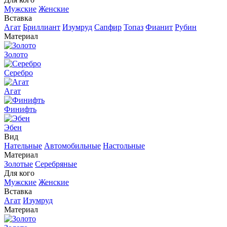
Мужские
Женские
Вставка
Агат
Бриллиант
Изумруд
Сапфир
Топаз
Фианит
Рубин
Материал
Золото
Серебро
Агат
Финифть
Эбен
Вид
Нательные
Автомобильные
Настольные
Материал
Золотые
Серебряные
Для кого
Мужские
Женские
Вставка
Агат
Изумруд
Материал