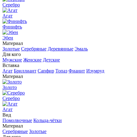
Серебро
Агат
Финифть
Эбен
Материал
Золотые
Серебряные
Деревянные
Эмаль
Для кого
Мужские
Женские
Детские
Вставка
Агат
Бриллиант
Сапфир
Топаз
Фианит
Изумруд
Материал
Золото
Серебро
Агат
Вид
Помолвочные
Кольца-чётки
Материал
Серебряные
Золотые
Для кого