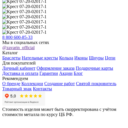
8 800 600-85-33
Мы в социальных сетях
@zavarin_official
Каталог
Браслеты
Нательные кресты
Кольца
Иконы
Шнуры
Цепи
Для покупателей
Личный кабинет
Оформление заказа
Подарочные карты
Доставка и оплата
Гарантии
Акции
Блог
Рекомендуем
О бренде
Коллекции
Создание работ
Святой покровитель
Товарный знак
Контакты
Стоимость изделия может быть скорректирована с учётом
стоимости металла по курсу ЦБ РФ.