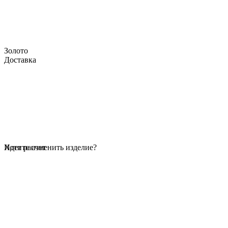
Золото
Доставка
Идет расчет
Хотите изменить изделие?