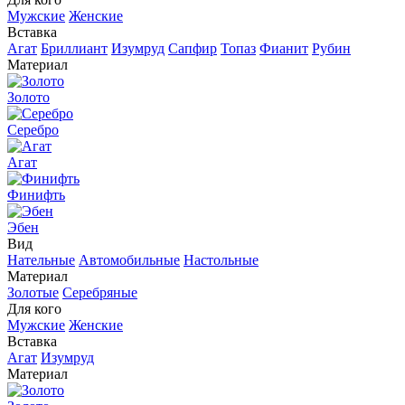
Мужские
Женские
Вставка
Агат
Бриллиант
Изумруд
Сапфир
Топаз
Фианит
Рубин
Материал
Золото
Серебро
Агат
Финифть
Эбен
Вид
Нательные
Автомобильные
Настольные
Материал
Золотые
Серебряные
Для кого
Мужские
Женские
Вставка
Агат
Изумруд
Материал