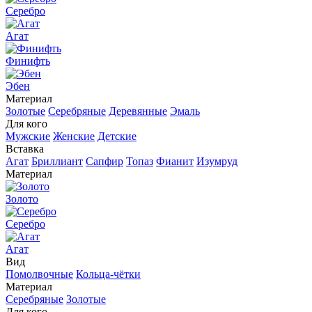
Серебро
Агат
Финифть
Эбен
Материал
Золотые
Серебряные
Деревянные
Эмаль
Для кого
Мужские
Женские
Детские
Вставка
Агат
Бриллиант
Сапфир
Топаз
Фианит
Изумруд
Материал
Золото
Серебро
Агат
Вид
Помолвочные
Кольца-чётки
Материал
Серебряные
Золотые
Для кого