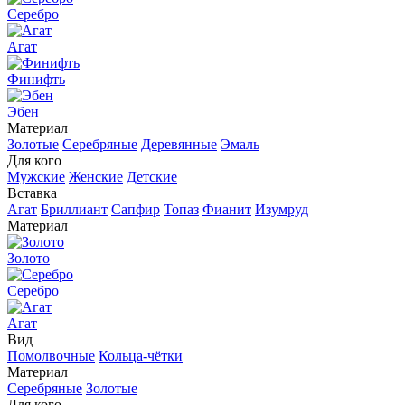
Серебро
Агат
Финифть
Эбен
Материал
Золотые
Серебряные
Деревянные
Эмаль
Для кого
Мужские
Женские
Детские
Вставка
Агат
Бриллиант
Сапфир
Топаз
Фианит
Изумруд
Материал
Золото
Серебро
Агат
Вид
Помолвочные
Кольца-чётки
Материал
Серебряные
Золотые
Для кого