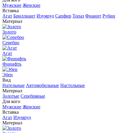
Мужские
Женские
Вставка
Агат
Бриллиант
Изумруд
Сапфир
Топаз
Фианит
Рубин
Материал
Золото
Серебро
Агат
Финифть
Эбен
Вид
Нательные
Автомобильные
Настольные
Материал
Золотые
Серебряные
Для кого
Мужские
Женские
Вставка
Агат
Изумруд
Материал