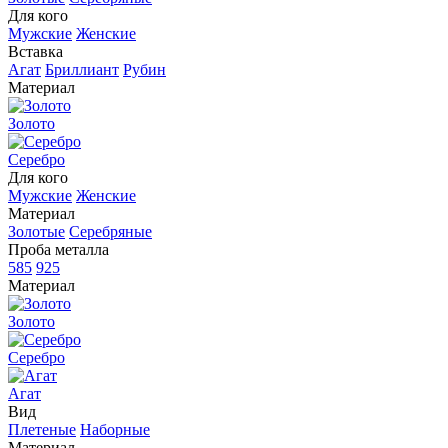
Для кого
Мужские
Женские
Вставка
Агат
Бриллиант
Рубин
Материал
Золото
Серебро
Для кого
Мужские
Женские
Материал
Золотые
Серебряные
Проба металла
585
925
Материал
Золото
Серебро
Агат
Вид
Плетеные
Наборные
Материал