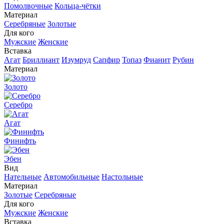
Помолвочные
Кольца-чётки
Материал
Серебряные
Золотые
Для кого
Мужские
Женские
Вставка
Агат
Бриллиант
Изумруд
Сапфир
Топаз
Фианит
Рубин
Материал
Золото
Серебро
Агат
Финифть
Эбен
Вид
Нательные
Автомобильные
Настольные
Материал
Золотые
Серебряные
Для кого
Мужские
Женские
Вставка