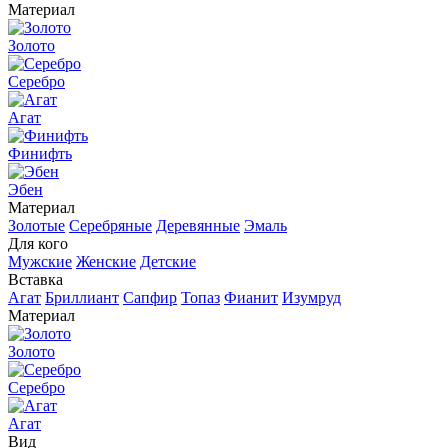
Материал
Золото
Серебро
Агат
Финифть
Эбен
Материал
Золотые
Серебряные
Деревянные
Эмаль
Для кого
Мужские
Женские
Детские
Вставка
Агат
Бриллиант
Сапфир
Топаз
Фианит
Изумруд
Материал
Золото
Серебро
Агат
Вид