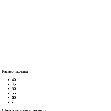
Размер изделия
40
45
50
55
60
-
Шнур/цепь для комплекта