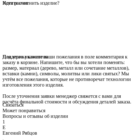
Идет расчет
Хотите изменить изделие?
Для этого укажите ваши пожелания в поле комментария к
Поддержка клиентов
заказу в корзине. Напишите, что бы вы хотели поменять:
размер, материал (дерево, металл или сочетание металлов),
вставки (камни), символы, молитвы или лики святых? Мы
учтём все пожелания, которые не противоречат технологии
изготовления этого изделия.
После уточнения заявки менеджер свяжется с вами для
расчёта финальной стоимости и обсуждения деталей заказа.
Связаться
Может понравиться
Вопросы и отзывы об изделии
1
Е
Евгений Рябцов
,