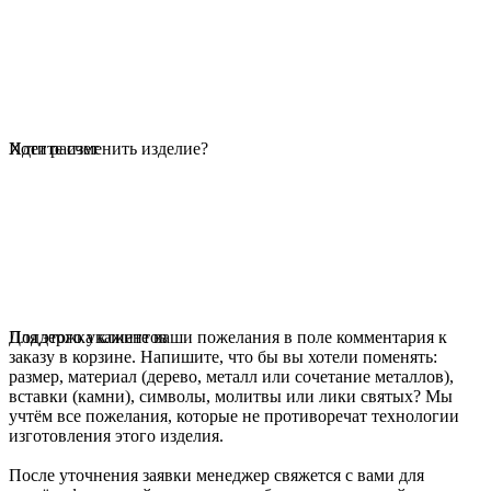
Идет расчет
Хотите изменить изделие?
Для этого укажите ваши пожелания в поле комментария к
Поддержка клиентов
заказу в корзине. Напишите, что бы вы хотели поменять:
размер, материал (дерево, металл или сочетание металлов),
вставки (камни), символы, молитвы или лики святых? Мы
учтём все пожелания, которые не противоречат технологии
изготовления этого изделия.
После уточнения заявки менеджер свяжется с вами для