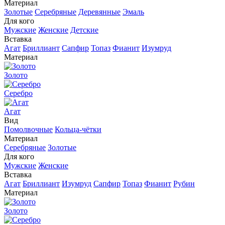
Материал
Золотые
Серебряные
Деревянные
Эмаль
Для кого
Мужские
Женские
Детские
Вставка
Агат
Бриллиант
Сапфир
Топаз
Фианит
Изумруд
Материал
Золото
Серебро
Агат
Вид
Помолвочные
Кольца-чётки
Материал
Серебряные
Золотые
Для кого
Мужские
Женские
Вставка
Агат
Бриллиант
Изумруд
Сапфир
Топаз
Фианит
Рубин
Материал
Золото