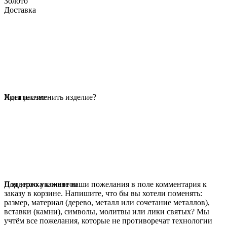
Золото
Доставка
Идет расчет
Хотите изменить изделие?
Для этого укажите ваши пожелания в поле комментария к
Поддержка клиентов
заказу в корзине. Напишите, что бы вы хотели поменять:
размер, материал (дерево, металл или сочетание металлов),
вставки (камни), символы, молитвы или лики святых? Мы
учтём все пожелания, которые не противоречат технологии