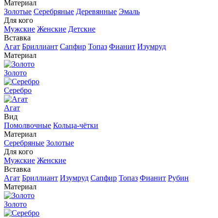
Материал
Золотые
Серебряные
Деревянные
Эмаль
Для кого
Мужские
Женские
Детские
Вставка
Агат
Бриллиант
Сапфир
Топаз
Фианит
Изумруд
Материал
Золото
Серебро
Агат
Вид
Помолвочные
Кольца-чётки
Материал
Серебряные
Золотые
Для кого
Мужские
Женские
Вставка
Агат
Бриллиант
Изумруд
Сапфир
Топаз
Фианит
Рубин
Материал
Золото