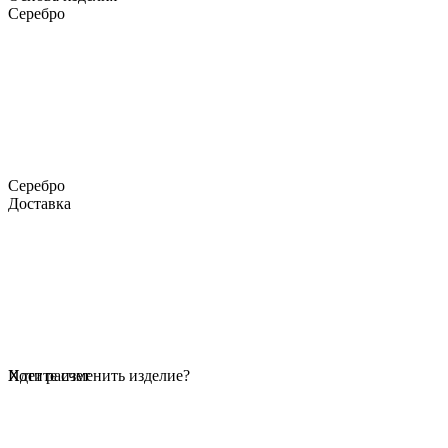
Серебро
Серебро
Доставка
Идет расчет
Хотите изменить изделие?