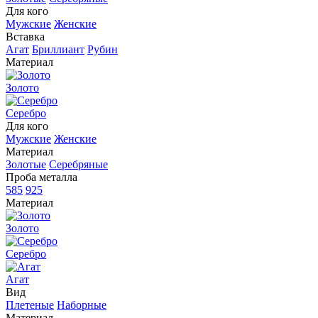
Для кого
Мужские
Женские
Вставка
Агат
Бриллиант
Рубин
Материал
Золото
Серебро
Для кого
Мужские
Женские
Материал
Золотые
Серебряные
Проба металла
585
925
Материал
Золото
Серебро
Агат
Вид
Плетеные
Наборные
Материал