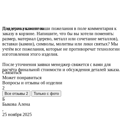
Для этого укажите ваши пожелания в поле комментария к
Поддержка клиентов
заказу в корзине. Напишите, что бы вы хотели поменять:
размер, материал (дерево, металл или сочетание металлов),
вставки (камни), символы, молитвы или лики святых? Мы
учтём все пожелания, которые не противоречат технологии
изготовления этого изделия.
После уточнения заявки менеджер свяжется с вами для
расчёта финальной стоимости и обсуждения деталей заказа.
Связаться
Может понравиться
Вопросы и отзывы об изделии
2
Все отзывы 2
Только с фото
Б
Быкова Алена
,
25 ноября 2025