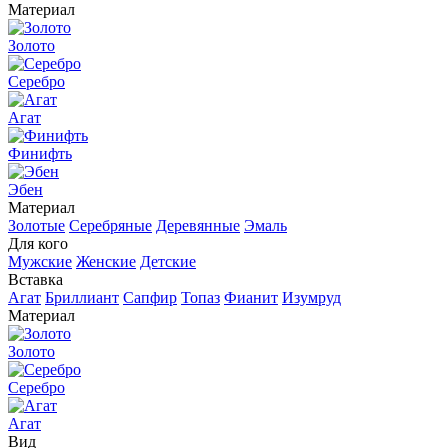
Материал
Золото
Серебро
Агат
Финифть
Эбен
Материал
Золотые
Серебряные
Деревянные
Эмаль
Для кого
Мужские
Женские
Детские
Вставка
Агат
Бриллиант
Сапфир
Топаз
Фианит
Изумруд
Материал
Золото
Серебро
Агат
Вид