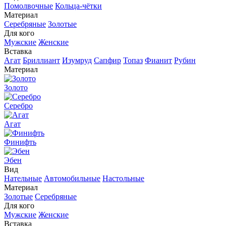
Помолвочные
Кольца-чётки
Материал
Серебряные
Золотые
Для кого
Мужские
Женские
Вставка
Агат
Бриллиант
Изумруд
Сапфир
Топаз
Фианит
Рубин
Материал
Золото
Серебро
Агат
Финифть
Эбен
Вид
Нательные
Автомобильные
Настольные
Материал
Золотые
Серебряные
Для кого
Мужские
Женские
Вставка