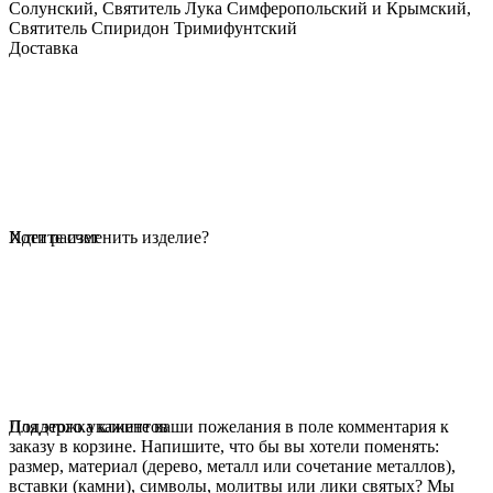
Солунский, Святитель Лука Симферопольский и Крымский,
Святитель Спиридон Тримифунтский
Доставка
Идет расчет
Хотите изменить изделие?
Для этого укажите ваши пожелания в поле комментария к
Поддержка клиентов
заказу в корзине. Напишите, что бы вы хотели поменять:
размер, материал (дерево, металл или сочетание металлов),
вставки (камни), символы, молитвы или лики святых? Мы