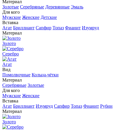
Материал
Золотые
Серебряные
Деревянные
Эмаль
Для кого
Мужские
Женские
Детские
Вставка
Агат
Бриллиант
Сапфир
Топаз
Фианит
Изумруд
Материал
Золото
Серебро
Агат
Вид
Помолвочные
Кольца-чётки
Материал
Серебряные
Золотые
Для кого
Мужские
Женские
Вставка
Агат
Бриллиант
Изумруд
Сапфир
Топаз
Фианит
Рубин
Материал
Золото