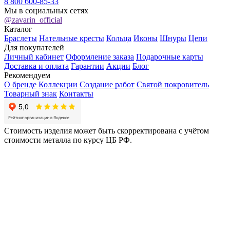
8 800 600-85-33
Мы в социальных сетях
@zavarin_official
Каталог
Браслеты
Нательные кресты
Кольца
Иконы
Шнуры
Цепи
Для покупателей
Личный кабинет
Оформление заказа
Подарочные карты
Доставка и оплата
Гарантии
Акции
Блог
Рекомендуем
О бренде
Коллекции
Создание работ
Святой покровитель
Товарный знак
Контакты
Стоимость изделия может быть скорректирована с учётом
стоимости металла по курсу ЦБ РФ.