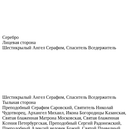
Серебро
Лицевая сторона
Шестикрылый Ангел Серафим, Спаситель Вседержитель
Шестикрылый Ангел Серафим, Спаситель Вседержитель
Тыльная сторона
Преподобный Серафим Саровский, Святитель Николай
Чудотворец, Архангел Михаил, Икона Богородицы Казанская,
Святая блаженная Матрона Московская, Святая блаженная
Ксения Петербургская, Преподобный Сергий Радонежский,
Преподобный Алексий человек Божий, Святой Праведный