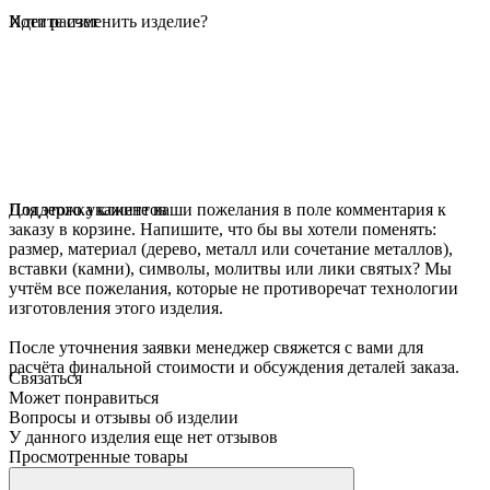
Идет расчет
Хотите изменить изделие?
Для этого укажите ваши пожелания в поле комментария к
Поддержка клиентов
заказу в корзине. Напишите, что бы вы хотели поменять:
размер, материал (дерево, металл или сочетание металлов),
вставки (камни), символы, молитвы или лики святых? Мы
учтём все пожелания, которые не противоречат технологии
изготовления этого изделия.
После уточнения заявки менеджер свяжется с вами для
расчёта финальной стоимости и обсуждения деталей заказа.
Связаться
Может понравиться
Вопросы и отзывы об изделии
У данного изделия еще нет отзывов
Просмотренные товары