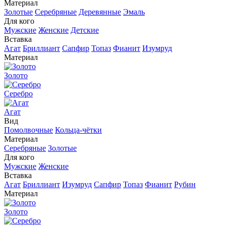
Материал
Золотые
Серебряные
Деревянные
Эмаль
Для кого
Мужские
Женские
Детские
Вставка
Агат
Бриллиант
Сапфир
Топаз
Фианит
Изумруд
Материал
Золото
Серебро
Агат
Вид
Помолвочные
Кольца-чётки
Материал
Серебряные
Золотые
Для кого
Мужские
Женские
Вставка
Агат
Бриллиант
Изумруд
Сапфир
Топаз
Фианит
Рубин
Материал
Золото