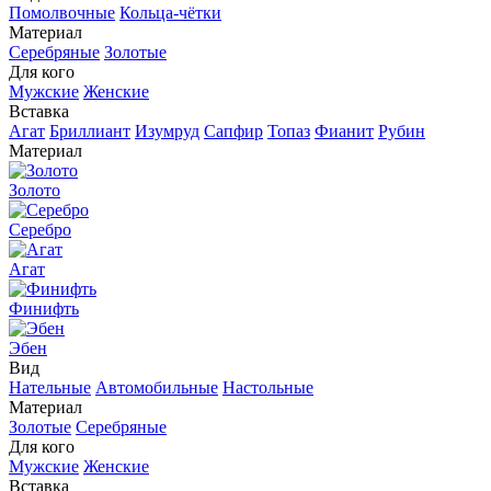
Помолвочные
Кольца-чётки
Материал
Серебряные
Золотые
Для кого
Мужские
Женские
Вставка
Агат
Бриллиант
Изумруд
Сапфир
Топаз
Фианит
Рубин
Материал
Золото
Серебро
Агат
Финифть
Эбен
Вид
Нательные
Автомобильные
Настольные
Материал
Золотые
Серебряные
Для кого
Мужские
Женские
Вставка