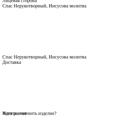
Лицевая сторона
Спас Нерукотворный, Иисусова молитва
Спас Нерукотворный, Иисусова молитва
Доставка
Идет расчет
Хотите изменить изделие?