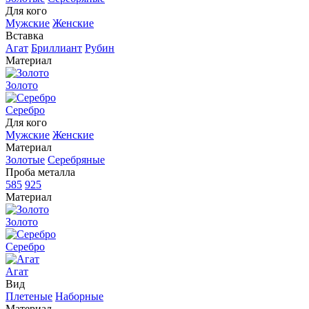
Для кого
Мужские
Женские
Вставка
Агат
Бриллиант
Рубин
Материал
Золото
Серебро
Для кого
Мужские
Женские
Материал
Золотые
Серебряные
Проба металла
585
925
Материал
Золото
Серебро
Агат
Вид
Плетеные
Наборные
Материал