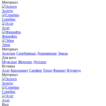
Материал
Золото
Серебро
Агат
Финифть
Эбен
Материал
Золотые
Серебряные
Деревянные
Эмаль
Для кого
Мужские
Женские
Детские
Вставка
Агат
Бриллиант
Сапфир
Топаз
Фианит
Изумруд
Материал
Золото
Серебро
Агат
Вид