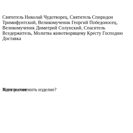
Святитель Николай Чудотворец, Святитель Спиридон
Тримифунтский, Великомученик Георгий Победоносец,
Великомученик Димитрий Солунский, Спаситель
Вседержитель, Молитва животворящему Кресту Господню
Доставка
Идет расчет
Хотите изменить изделие?