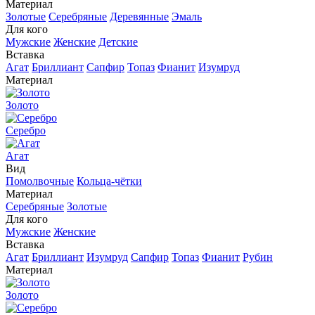
Материал
Золотые
Серебряные
Деревянные
Эмаль
Для кого
Мужские
Женские
Детские
Вставка
Агат
Бриллиант
Сапфир
Топаз
Фианит
Изумруд
Материал
Золото
Серебро
Агат
Вид
Помолвочные
Кольца-чётки
Материал
Серебряные
Золотые
Для кого
Мужские
Женские
Вставка
Агат
Бриллиант
Изумруд
Сапфир
Топаз
Фианит
Рубин
Материал
Золото