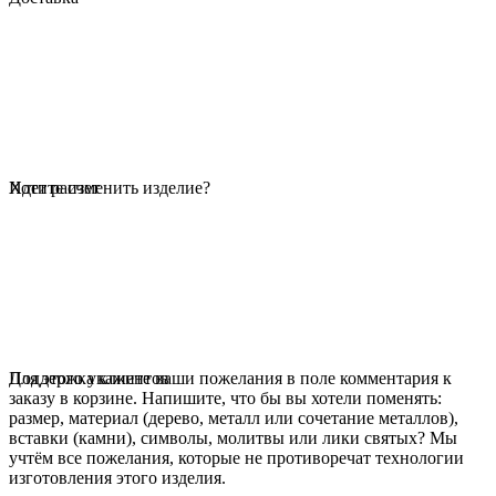
Идет расчет
Хотите изменить изделие?
Для этого укажите ваши пожелания в поле комментария к
Поддержка клиентов
заказу в корзине. Напишите, что бы вы хотели поменять:
размер, материал (дерево, металл или сочетание металлов),
вставки (камни), символы, молитвы или лики святых? Мы
учтём все пожелания, которые не противоречат технологии
изготовления этого изделия.