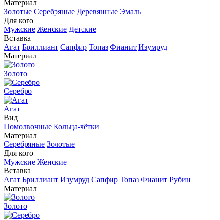
Материал
Золотые
Серебряные
Деревянные
Эмаль
Для кого
Мужские
Женские
Детские
Вставка
Агат
Бриллиант
Сапфир
Топаз
Фианит
Изумруд
Материал
Золото
Серебро
Агат
Вид
Помолвочные
Кольца-чётки
Материал
Серебряные
Золотые
Для кого
Мужские
Женские
Вставка
Агат
Бриллиант
Изумруд
Сапфир
Топаз
Фианит
Рубин
Материал
Золото