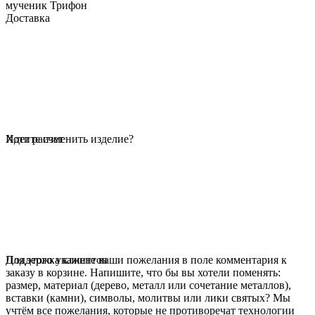
мученик Трифон
Доставка
Идет расчет
Хотите изменить изделие?
Для этого укажите ваши пожелания в поле комментария к
Поддержка клиентов
заказу в корзине. Напишите, что бы вы хотели поменять:
размер, материал (дерево, металл или сочетание металлов),
вставки (камни), символы, молитвы или лики святых? Мы
учтём все пожелания, которые не противоречат технологии