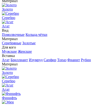
Материал
Золото
Серебро
Агат
Вид
Помолвочные
Кольца-чётки
Материал
Серебряные
Золотые
Для кого
Мужские
Женские
Вставка
Агат
Бриллиант
Изумруд
Сапфир
Топаз
Фианит
Рубин
Материал
Золото
Серебро
Агат
Финифть