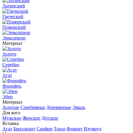
Латинский
Греческий
Поморский
Энколпион
Материал
Золото
Серебро
Агат
Финифть
Эбен
Материал
Золотые
Серебряные
Деревянные
Эмаль
Для кого
Мужские
Женские
Детские
Вставка
Агат
Бриллиант
Сапфир
Топаз
Фианит
Изумруд