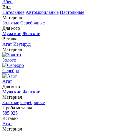
Эбен
Вид
Нательные
Автомобильные
Настольные
Материал
Золотые
Серебряные
Для кого
Мужские
Женские
Вставка
Агат
Изумруд
Материал
Золото
Серебро
Агат
Для кого
Мужские
Женские
Материал
Золотые
Серебряные
Проба металла
585
925
Вставка
Агат
Материал