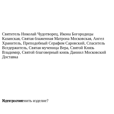
Святитель Николай Чудотворец, Икона Богородицы
Казанская, Святая блаженная Матрона Московская, Ангел
Хранитель, Преподобный Серафим Саровский, Спаситель
Вседержитель, Святая мученица Вера, Святой Князь
Владимир, Святой благоверный князь Даниил Московский
Доставка
Идет расчет
Хотите изменить изделие?