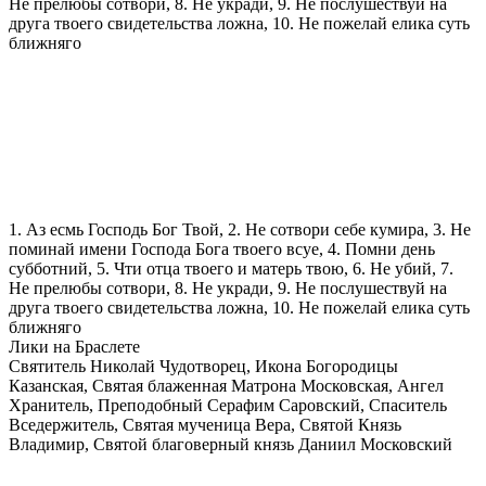
Не прелюбы сотвори, 8. Не укради, 9. Не послушествуй на
друга твоего свидетельства ложна, 10. Не пожелай елика суть
ближняго
1. Аз есмь Господь Бог Твой, 2. Не сотвори себе кумира, 3. Не
поминай имени Господа Бога твоего всуе, 4. Помни день
субботний, 5. Чти отца твоего и матерь твою, 6. Не убий, 7.
Не прелюбы сотвори, 8. Не укради, 9. Не послушествуй на
друга твоего свидетельства ложна, 10. Не пожелай елика суть
ближняго
Лики на Браслете
Святитель Николай Чудотворец, Икона Богородицы
Казанская, Святая блаженная Матрона Московская, Ангел
Хранитель, Преподобный Серафим Саровский, Спаситель
Вседержитель, Святая мученица Вера, Святой Князь
Владимир, Святой благоверный князь Даниил Московский