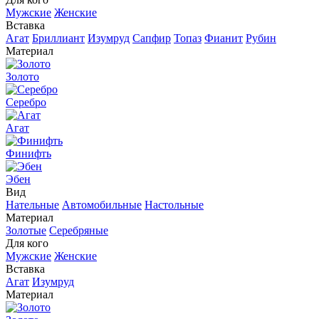
Мужские
Женские
Вставка
Агат
Бриллиант
Изумруд
Сапфир
Топаз
Фианит
Рубин
Материал
Золото
Серебро
Агат
Финифть
Эбен
Вид
Нательные
Автомобильные
Настольные
Материал
Золотые
Серебряные
Для кого
Мужские
Женские
Вставка
Агат
Изумруд
Материал