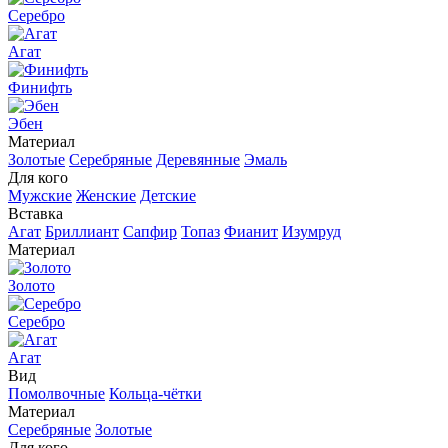
Серебро
Агат
Финифть
Эбен
Материал
Золотые
Серебряные
Деревянные
Эмаль
Для кого
Мужские
Женские
Детские
Вставка
Агат
Бриллиант
Сапфир
Топаз
Фианит
Изумруд
Материал
Золото
Серебро
Агат
Вид
Помолвочные
Кольца-чётки
Материал
Серебряные
Золотые
Для кого