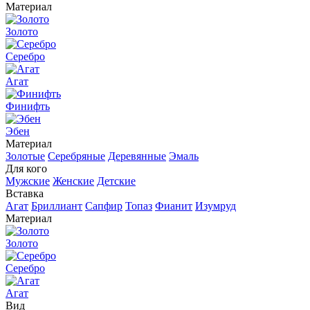
Материал
Золото
Серебро
Агат
Финифть
Эбен
Материал
Золотые
Серебряные
Деревянные
Эмаль
Для кого
Мужские
Женские
Детские
Вставка
Агат
Бриллиант
Сапфир
Топаз
Фианит
Изумруд
Материал
Золото
Серебро
Агат
Вид