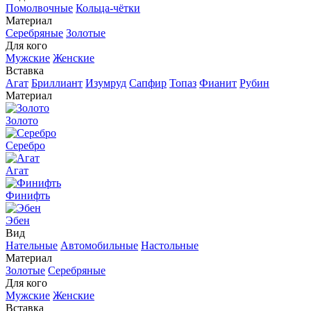
Помолвочные
Кольца-чётки
Материал
Серебряные
Золотые
Для кого
Мужские
Женские
Вставка
Агат
Бриллиант
Изумруд
Сапфир
Топаз
Фианит
Рубин
Материал
Золото
Серебро
Агат
Финифть
Эбен
Вид
Нательные
Автомобильные
Настольные
Материал
Золотые
Серебряные
Для кого
Мужские
Женские
Вставка