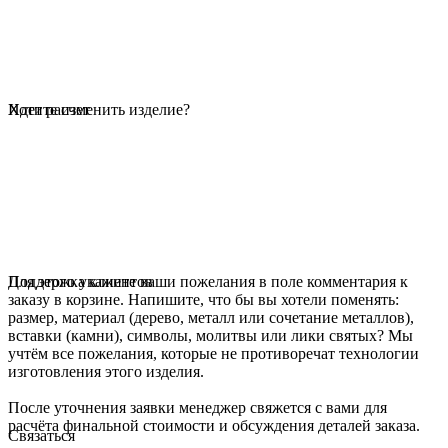
Идет расчет
Хотите изменить изделие?
Для этого укажите ваши пожелания в поле комментария к
Поддержка клиентов
заказу в корзине. Напишите, что бы вы хотели поменять:
размер, материал (дерево, металл или сочетание металлов),
вставки (камни), символы, молитвы или лики святых? Мы
учтём все пожелания, которые не противоречат технологии
изготовления этого изделия.
После уточнения заявки менеджер свяжется с вами для
расчёта финальной стоимости и обсуждения деталей заказа.
Связаться