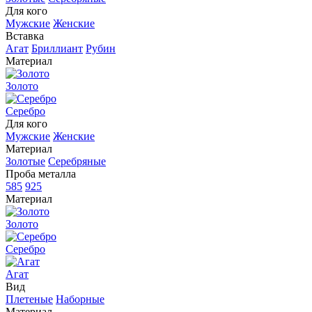
Для кого
Мужские
Женские
Вставка
Агат
Бриллиант
Рубин
Материал
Золото
Серебро
Для кого
Мужские
Женские
Материал
Золотые
Серебряные
Проба металла
585
925
Материал
Золото
Серебро
Агат
Вид
Плетеные
Наборные
Материал