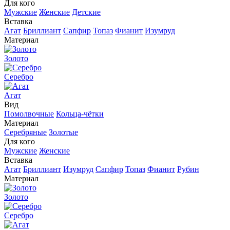
Для кого
Мужские
Женские
Детские
Вставка
Агат
Бриллиант
Сапфир
Топаз
Фианит
Изумруд
Материал
Золото
Серебро
Агат
Вид
Помолвочные
Кольца-чётки
Материал
Серебряные
Золотые
Для кого
Мужские
Женские
Вставка
Агат
Бриллиант
Изумруд
Сапфир
Топаз
Фианит
Рубин
Материал
Золото
Серебро