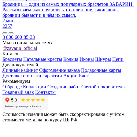
Брояница – один из самых популярных браслетов ЗАВАРИН.
Рассказываем, как появилось это плетение, какие виды
брояниц бывают и в чём их смысл.
2 мин
2257
8 800 600-85-33
Мы в социальных сетях
@zavarin_official
Каталог
Браслеты
Нательные кресты
Кольца
Иконы
Шнуры
Цепи
Для покупателей
Личный кабинет
Оформление заказа
Подарочные карты
Доставка и оплата
Гарантии
Акции
Блог
Рекомендуем
О бренде
Коллекции
Создание работ
Святой покровитель
Товарный знак
Контакты
Стоимость изделия может быть скорректирована с учётом
стоимости металла по курсу ЦБ РФ.