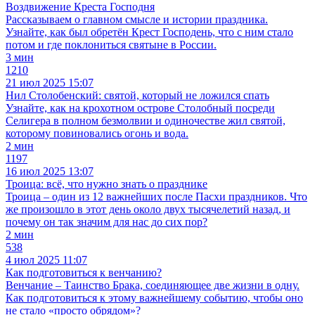
Воздвижение Креста Господня
Рассказываем о главном смысле и истории праздника.
Узнайте, как был обретён Крест Господень, что с ним стало
потом и где поклониться святыне в России.
3 мин
1210
21 июл 2025 15:07
Нил Столобенский: святой, который не ложился спать
Узнайте, как на крохотном острове Столобный посреди
Селигера в полном безмолвии и одиночестве жил святой,
которому повиновались огонь и вода.
2 мин
1197
16 июл 2025 13:07
Троица: всё, что нужно знать о празднике
Троица – один из 12 важнейших после Пасхи праздников. Что
же произошло в этот день около двух тысячелетий назад, и
почему он так значим для нас до сих пор?
2 мин
538
4 июл 2025 11:07
Как подготовиться к венчанию?
Венчание – Таинство Брака, соединяющее две жизни в одну.
Как подготовиться к этому важнейшему событию, чтобы оно
не стало «просто обрядом»?