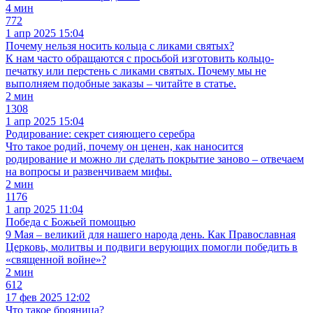
4 мин
772
1 апр 2025 15:04
Почему нельзя носить кольца с ликами святых?
К нам часто обращаются с просьбой изготовить кольцо-
печатку или перстень с ликами святых. Почему мы не
выполняем подобные заказы – читайте в статье.
2 мин
1308
1 апр 2025 15:04
Родирование: секрет сияющего серебра
Что такое родий, почему он ценен, как наносится
родирование и можно ли сделать покрытие заново – отвечаем
на вопросы и развенчиваем мифы.
2 мин
1176
1 апр 2025 11:04
Победа с Божьей помощью
9 Мая – великий для нашего народа день. Как Православная
Церковь, молитвы и подвиги верующих помогли победить в
«священной войне»?
2 мин
612
17 фев 2025 12:02
Что такое брояница?