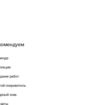
комендуем
ренде
лекции
дание работ
той покровитель
арный знак
такты