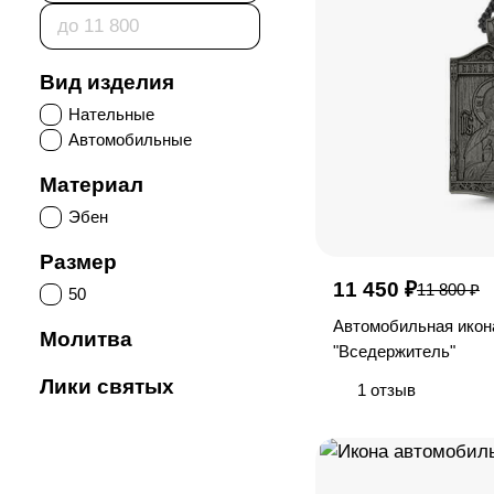
Вид изделия
Нательные
Автомобильные
Материал
Эбен
Размер
11 450 ₽
11 800 ₽
50
Автомобильная икон
Молитва
"Вседержитель"
Отче наш
Лики святых
1 отзыв
Спаси и сохрани
Спаситель Вседержитель
90 псалом — Живый в
Хризма
помощи Вышняго
Шестикрылый Ангел
Животворящему Кресту