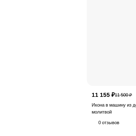
Серафим
Господню
Великомученик Георгий
Иисусова молитва
Победоносец
Архангел Михаил
Показать еще 2
11 155 ₽
11 500 ₽
Икона в машину из д
молитвой
0 отзывов